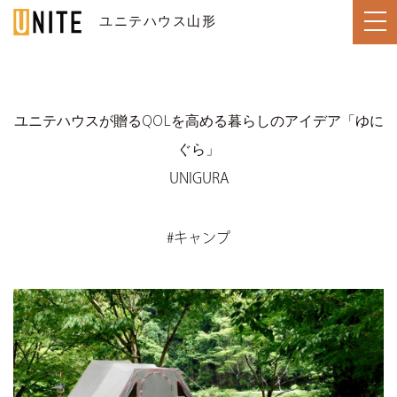
ユニテハウス山形
YAMAGATA / 山形
ユニテハウスが贈るQOLを高める暮らしのアイデア「ゆに
ぐら」
TOP
トップページ
UNIGURA
LINE UP
住宅のラインナップ
#キャンプ
WORKS
ユニテハウスの施工事例
UNITEHOUSE
ユニテハウスについて
HOUSE MAKING
ユニテハウスの家づくり
Q&A
よくある質問
MODEL HOUSE
ユニテ山形のモデルハウス