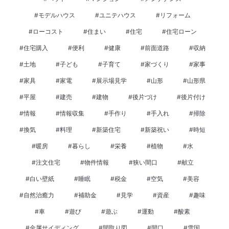
#モデルハウス
#ユニテハウス
#リフォーム
#ローコスト
#住まい
#住宅
#住宅ローン
#住宅購入
#便利
#健康
#前面道路
#収納
#土地
#子ども
#子育て
#家づくり
#家事
#家具
#家電
#展示場見学
#山形
#山形県
#平屋
#建売
#建物
#後片づけ
#後片付け
#情報
#情報収集
#手作り
#手入れ
#掃除
#換気
#料理
#新築住宅
#新築祝い
#時短
#暖房
#暮らし
#栄養
#植物
#水
#注文住宅
#物件情報
#狭い間口
#献立
#白い壁紙
#睡眠
#税金
#空気
#美容
#自然治癒力
#補助金
#見学
#資産
#趣味
#車
#遊び
#遊ぶ
#運動
#酸素
#金属サイディング
#間取り図
#間口
#雪国