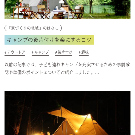
COMPANY
会社について
- NEWS
お知らせ
- RECRUIT
採用情報
「家づくりの地域」のはなし
- CORPORATE
企業情報
キャンプの後片付けを楽にするコツ
CONTACT
# アウトドア
# キャンプ
# 後片付け
# 趣味
お問い合わせ
DICTIONARY
以前の記事では、子ども連れキャンプを充実させるための事前確
住宅用語大辞典
認や準備のポイントについてご紹介しました。...
UNIGURA
QOLを高める暮らしのアイディア
VOICE
オーナーの声
CONTACT
お問い合わせ
実例集
間取り集