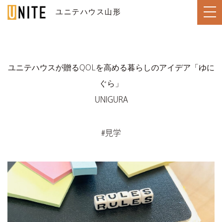
ユニテハウス山形
YAMAGATA / 山形
ユニテハウスが贈るQOLを高める暮らしのアイデア「ゆに
ぐら」
TOP
トップページ
UNIGURA
LINE UP
住宅のラインナップ
#見学
WORKS
ユニテハウスの施工事例
UNITEHOUSE
ユニテハウスについて
HOUSE MAKING
ユニテハウスの家づくり
Q&A
よくある質問
MODEL HOUSE
ユニテ山形のモデルハウス