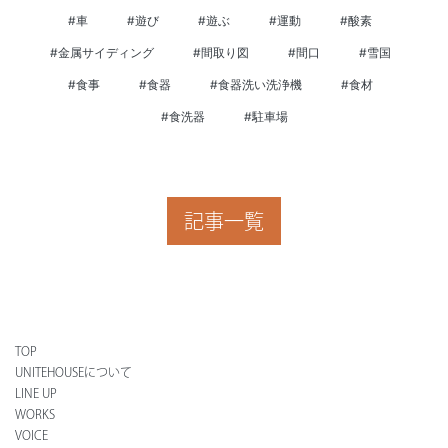
#車
#遊び
#遊ぶ
#運動
#酸素
#金属サイディング
#間取り図
#間口
#雪国
#食事
#食器
#食器洗い洗浄機
#食材
#食洗器
#駐車場
記事一覧
TOP
UNITEHOUSEについて
LINE UP
WORKS
VOICE