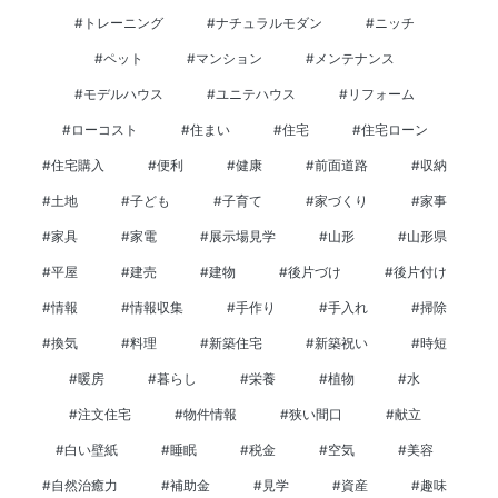
#トレーニング
#ナチュラルモダン
#ニッチ
#ペット
#マンション
#メンテナンス
#モデルハウス
#ユニテハウス
#リフォーム
#ローコスト
#住まい
#住宅
#住宅ローン
#住宅購入
#便利
#健康
#前面道路
#収納
#土地
#子ども
#子育て
#家づくり
#家事
#家具
#家電
#展示場見学
#山形
#山形県
#平屋
#建売
#建物
#後片づけ
#後片付け
#情報
#情報収集
#手作り
#手入れ
#掃除
#換気
#料理
#新築住宅
#新築祝い
#時短
#暖房
#暮らし
#栄養
#植物
#水
#注文住宅
#物件情報
#狭い間口
#献立
#白い壁紙
#睡眠
#税金
#空気
#美容
#自然治癒力
#補助金
#見学
#資産
#趣味