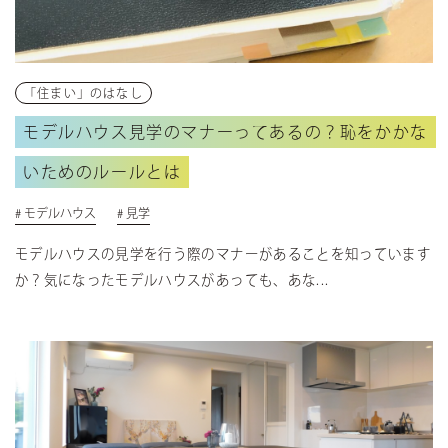
COMPANY
会社について
- NEWS
お知らせ
- RECRUIT
採用情報
「住まい」のはなし
- CORPORATE
企業情報
モデルハウス見学のマナーってあるの？恥をかかな
CONTACT
いためのルールとは
お問い合わせ
DICTIONARY
# モデルハウス
# 見学
住宅用語大辞典
UNIGURA
モデルハウスの見学を行う際のマナーがあることを知っています
QOLを高める暮らしのアイディア
か？気になったモデルハウスがあっても、あな...
VOICE
オーナーの声
CONTACT
お問い合わせ
実例集
間取り集