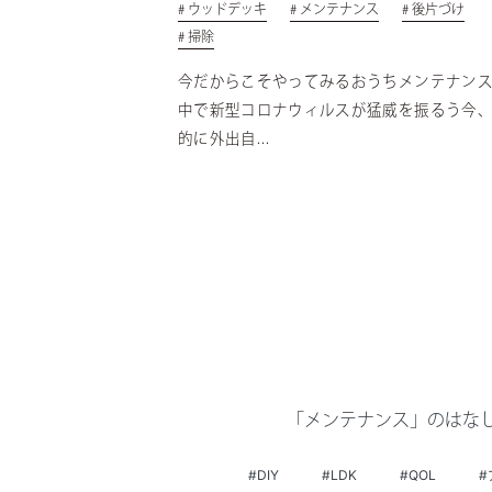
# ウッドデッキ
# メンテナンス
# 後片づけ
# 掃除
今だからこそやってみるおうちメンテナンス
中で新型コロナウィルスが猛威を振るう今
的に外出自...
「メンテナンス」のはな
#DIY
#LDK
#QOL
#