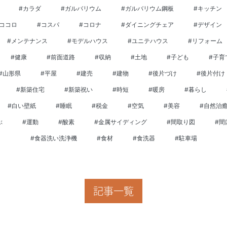
#カラダ
#ガルバリウム
#ガルバリウム鋼板
#キッチン
#ココロ
#コスパ
#コロナ
#ダイニングチェア
#デザイン
#メンテナンス
#モデルハウス
#ユニテハウス
#リフォーム
#健康
#前面道路
#収納
#土地
#子ども
#子育
#山形県
#平屋
#建売
#建物
#後片づけ
#後片付け
#新築住宅
#新築祝い
#時短
#暖房
#暮らし
#白い壁紙
#睡眠
#税金
#空気
#美容
#自然治
ぶ
#運動
#酸素
#金属サイディング
#間取り図
#間
#食器洗い洗浄機
#食材
#食洗器
#駐車場
記事一覧