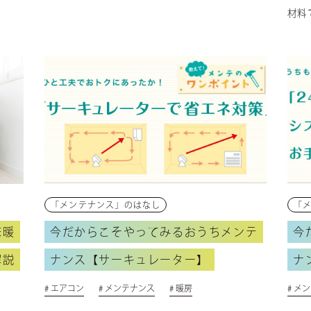
材料で
「メンテナンス」のはなし
「
床暖
今だからこそやってみるおうちメンテ
今
解説
ナンス【サーキュレーター】
ナ
# エアコン
# メンテナンス
# 暖房
# メ