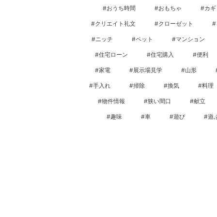
#おうち時間
#おもちゃ
#カギ
#クリエイト礼文
#クローゼット
#ニッチ
#ペット
#マンション
#住宅ローン
#住宅購入
#便利
#家電
#展示場見学
#山形
#手入れ
#掃除
#換気
#料理
#物件情報
#狭い間口
#献立
#趣味
#車
#遊び
#遊