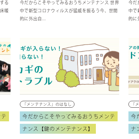
する
今だからこそやってみるおうちメンテナンス 世界
今だ
床暖
中で新型コロナウィルスが猛威を振るう今、世間
中で
的に外出自...
的に外
「メンテナンス」のはなし
「
ンテ
今だからこそやってみるおうちメンテ
今
ナンス【鍵のメンテナンス】
ナ