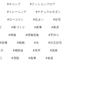
#キャンプ
#クッションフロア
#トレーニング
#ナチュラルモダン
#ローコスト
#住まい
#住宅
て
#家づくり
#家事
#家具
#情報
#情報収集
#手作り
#栄養
#植物
#水
#注文住宅
癒力
#補助金
#見学
#資産
口
#雪国
#食事
#食器