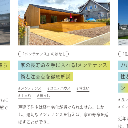
「メンテナンス」のはなし
「
持ち
家の長寿命を手に入れる!メンテナンス
ガ
術と注意点を徹底解説
性
ン
# メンテナンス
# ユニテハウス
# 住まい
# 手入れ
# 暮らし
ともに
# ガ
戸建て住宅は経年劣化が避けられません。しか
# メ
態で
し、適切なメンテナンスを行えば、家の寿命を延
近年
ばすことができ...
は、