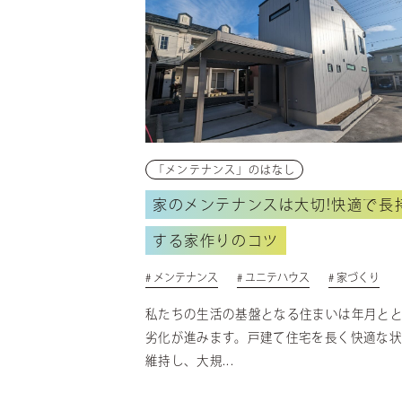
MODEL HOUSE
ユニテ山形のモデルハウス
COMPANY
会社について
- NEWS
お知らせ
- RECRUIT
採用情報
- CORPORATE
企業情報
「メンテナンス」のはなし
CONTACT
家のメンテナンスは大切!快適で長
お問い合わせ
DICTIONARY
する家作りのコツ
住宅用語大辞典
UNIGURA
# メンテナンス
# ユニテハウス
# 家づくり
QOLを高める暮らしのアイディア
VOICE
私たちの生活の基盤となる住まいは年月と
オーナーの声
劣化が進みます。戸建て住宅を長く快適な状
維持し、大規...
CONTACT
お問い合わせ