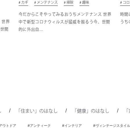
# カギ
# メンテナンス
# 掃除
# 趣味
# コ
今だからこそやってみるおうちメンテナンス 世界
時間
 世界
中で新型コロナウィルスが猛威を振るう今、世間
うち
、世間
的に外出自...
/
/
/
し
「住まい」のはなし
「健康」のはなし
「
アウトドア
#アンティーク
#インテリア
#ヴィンテージスタイ