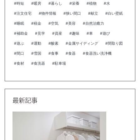
#時短
#暖房
#暮らし
#栄養
#植物
#水
#注文住宅
#物件情報
#狭い間口
#献立
#白い壁紙
#睡眠
#税金
#空気
#美容
#自然治癒力
#補助金
#見学
#資産
#趣味
#車
#遊び
#遊ぶ
#運動
#酸素
#金属サイディング
#間取り図
#間口
#雪国
#食事
#食器
#食器洗い洗浄機
#食材
#食洗器
#駐車場
最新記事