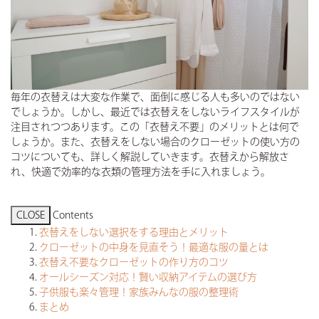
COMPANY
会社について
- NEWS
お知らせ
- RECRUIT
採用情報
- CORPORATE
企業情報
毎年の衣替えは大変な作業で、面倒に感じる人も多いのではない
でしょうか。しかし、最近では衣替えをしないライフスタイルが
CONTACT
お問い合わせ
注目されつつあります。この「衣替え不要」のメリットとは何で
しょうか。また、衣替えをしない場合のクローゼットの使い方の
DICTIONARY
住宅用語大辞典
コツについても、詳しく解説していきます。衣替えから解放さ
れ、快適で効率的な衣類の管理方法を手に入れましょう。
UNIGURA
QOLを高める暮らしのアイディア
VOICE
オーナーの声
CLOSE
Contents
衣替えをしない選択をする理由とメリット
CONTACT
クローゼットの中身を見直そう！最適な服の量とは
お問い合わせ
衣替え不要なクローゼットの作り方のコツ
オールシーズン対応！賢い収納アイテムの選び方
実例集
間取り集
子供服も楽々管理！家族みんなの服の整理術
まとめ