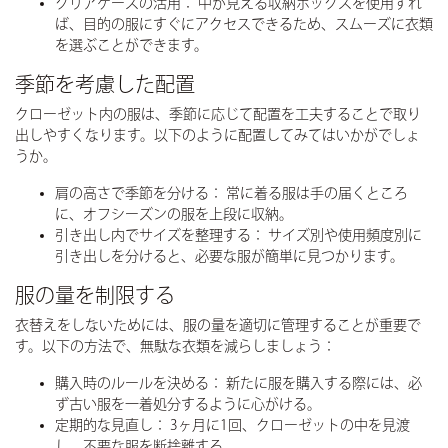
クリアケースの活用：
中が見える収納ボックスを使用すれ
ば、目的の服にすぐにアクセスできるため、スムーズに衣類
を選ぶことができます。
季節を考慮した配置
クローゼット内の服は、季節に応じて配置を工夫することで取り
出しやすくなります。以下のように配置してみてはいかがでしょ
うか。
肩の高さで季節を分ける：
常に着る服は手の届くところ
に、オフシーズンの服を上段に収納。
引き出し内でサイズを整理する：
サイズ別や使用頻度別に
引き出しを分けると、必要な服が簡単に見つかります。
服の量を制限する
衣替えをしないためには、服の量を適切に管理することが重要で
す。以下の方法で、無駄な衣類を減らしましょう：
購入時のルールを決める：
新たに服を購入する際には、必
ず古い服を一着処分するように心がける。
定期的な見直し：
3ヶ月に1回、クローゼットの中を見渡
し、不要な服を断捨離する。