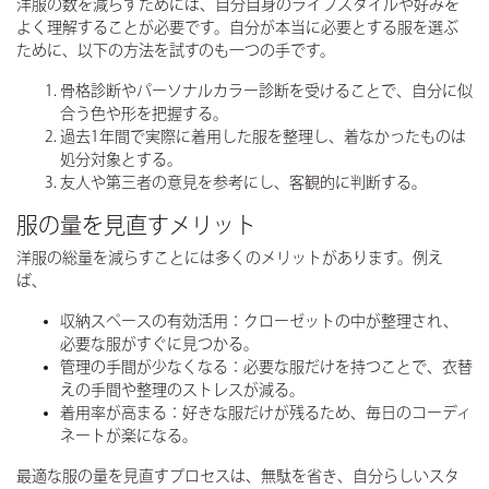
洋服の数を減らすためには、自分自身のライフスタイルや好みを
よく理解することが必要です。自分が本当に必要とする服を選ぶ
ために、以下の方法を試すのも一つの手です。
骨格診断やパーソナルカラー診断を受ける
ことで、自分に似
合う色や形を把握する。
過去1年間で実際に着用した服を整理
し、着なかったものは
処分対象とする。
友人や第三者の意見を参考にし
、客観的に判断する。
服の量を見直すメリット
洋服の総量を減らすことには多くのメリットがあります。例え
ば、
収納スペースの有効活用
：クローゼットの中が整理され、
必要な服がすぐに見つかる。
管理の手間が少なくなる
：必要な服だけを持つことで、衣替
えの手間や整理のストレスが減る。
着用率が高まる
：好きな服だけが残るため、毎日のコーディ
ネートが楽になる。
最適な服の量を見直すプロセスは、無駄を省き、
自分らしいスタ