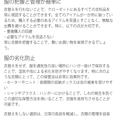
服の把握と管理が簡単に
衣替えを行わないことで、クローゼットにあるすべての衣料品を
常に視認することができます。全てのアイテムが一か所に揃ってい
るため、購入する必要のあるアイテムを見落とすことなく、無駄な
出費を避けることができます。特に、以下の点が大切です。
–
重複購入の回避
–
必要なアイテムを見逃さない
常に衣類を把握することで、賢いお買い物を実現できるでしょ
う。
服の劣化防止
衣替えをせず、服を通気性の良い場所にハンガー掛けで保存する
ことで、湿気や虫による劣化を防ぎやすくなります。特に次のよ
うな衣類にとって、この保管法は非常に効果的です。
–
セーターやニット
：長期間の収納ボックスは虫の被害を受けやす
い
–
シャツやブラウス
：ハンガーにかけることで、しわの発生を防ぐ
この適切な保管方法を用いることで、衣服を長持ちさせることが
可能です。
衣替えをしない選択は、日常の負担を軽減し、衣類の管理を容易