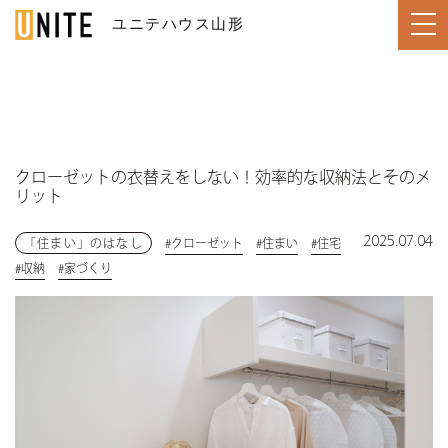
ユニテハウス山形
YAMAGATA / 山形
クローゼットの衣替えをしない！効率的な収納法とそのメ
TOP
リット
トップページ
LINE UP
2025.07.04
住宅のラインナップ
「住まい」のはなし
#クローゼット
#住まい
#住宅
#収納
#家づくり
WORKS
ユニテハウスの施工事例
UNITEHOUSE
ユニテハウスについて
HOUSE MAKING
ユニテハウスの家づくり
Q&A
よくある質問
MODEL HOUSE
ユニテ山形のモデルハウス