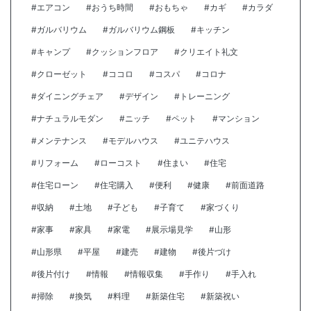
#エアコン
#おうち時間
#おもちゃ
#カギ
#カラダ
#ガルバリウム
#ガルバリウム鋼板
#キッチン
#キャンプ
#クッションフロア
#クリエイト礼文
#クローゼット
#ココロ
#コスパ
#コロナ
#ダイニングチェア
#デザイン
#トレーニング
#ナチュラルモダン
#ニッチ
#ペット
#マンション
#メンテナンス
#モデルハウス
#ユニテハウス
#リフォーム
#ローコスト
#住まい
#住宅
#住宅ローン
#住宅購入
#便利
#健康
#前面道路
#収納
#土地
#子ども
#子育て
#家づくり
#家事
#家具
#家電
#展示場見学
#山形
#山形県
#平屋
#建売
#建物
#後片づけ
#後片付け
#情報
#情報収集
#手作り
#手入れ
#掃除
#換気
#料理
#新築住宅
#新築祝い