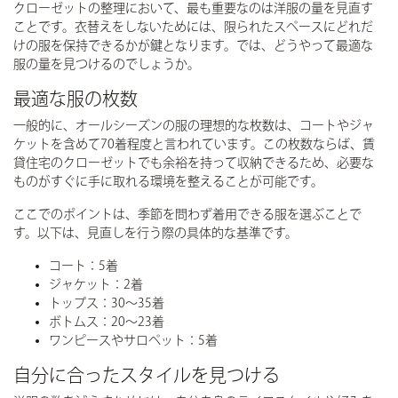
クローゼットの整理において、最も重要なのは
洋服の量
を見直す
ことです。衣替えをしないためには、限られたスペースにどれだ
けの服を保持できるかが鍵となります。では、どうやって最適な
服の量を見つけるのでしょうか。
最適な服の枚数
一般的に、オールシーズンの服の理想的な枚数は、コートやジャ
ケットを含めて70着程度と言われています。この枚数ならば、賃
貸住宅のクローゼットでも余裕を持って収納できるため、必要な
ものがすぐに手に取れる環境を整えることが可能です。
ここでのポイントは、
季節を問わず着用できる服を選ぶこと
で
す。以下は、見直しを行う際の具体的な基準です。
コート：5着
ジャケット：2着
トップス：30〜35着
ボトムス：20〜23着
ワンピースやサロペット：5着
自分に合ったスタイルを見つける